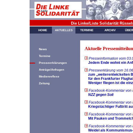
Die Linke/Liste Solidarität Rüsse
HOME
AKTUELLES
TERMINE
ARCHIV
ÜBER
Aktuelle Pressemitteilu
News
Termine
Presseinformation vom 03.
Jedem Ende wohnt ein Anf
Presseerklärungen
Anträge/Anfragen
Presseerklärung vom 16.0
zum „weiterentwickelten B
Medienreflexe
für den Frankfurter Flugha
Weniger fliegen ist die ein
Zeitung
Facebook-Kommentar von 
NZZ gegen Soli
Facebook-Kommentar von 
Kriegstüchtiger Fußtritt 
Facebook-Kommentar von 
Mit Pauken und Trommelc
Facebook-Kommentar von 
Weidel als Kommunismus-